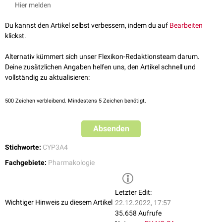
Hier melden
Starke CYP3A4-Inhibitoren
Ketoconazol
,
Itraconazol
,
Posaconazol
,
Voriconazol
Du kannst den Artikel selbst verbessern, indem du auf
Bearbeiten
Telithromycin
,
Clarithromycin
klickst.
Nefazodon
Ritonavir
,
Atazanavir
,
Saquinavir
,
Darunavir
,
Indinavir
,
Nelfinavir
Alternativ kümmert sich unser Flexikon-Redaktionsteam darum.
Deine zusätzlichen Angaben helfen uns, den Artikel schnell und
Moderate CYP3A4-Inhibitoren
vollständig zu aktualisieren:
Erythromycin
Imatinib
500
Zeichen verbleibend. Mindestens 5 Zeichen benötigt.
Verapamil
,
Diltiazem
Fluconazol
Ciclosporin
Absenden
Dronedaron
Stichworte:
CYP3A4
Amprenavir
,
Fosamprenavir
Grapefruitsaft
Fachgebiete:
Pharmakologie
Letzter Edit:
Wichtiger Hinweis zu diesem Artikel
22.12.2022, 17:57
35.658 Aufrufe