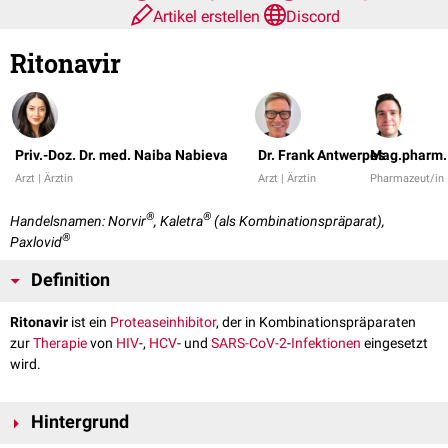
Artikel erstellen
Discord
Ritonavir
Priv.-Doz. Dr. med. Naiba Nabieva
Dr. Frank Antwerpes
Mag.pharm. 
Arzt | Ärztin
Arzt | Ärztin
Pharmazeut/in 
®
®
Handelsnamen: Norvir
, Kaletra
(als Kombinationspräparat),
®
Paxlovid
Definition
Ritonavir
ist ein
Proteaseinhibitor
, der in Kombinationspräparaten
zur
Therapie
von
HIV
-,
HCV
- und
SARS-CoV-2
-
Infektionen
eingesetzt
wird.
Hintergrund