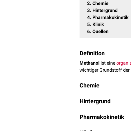
2
Chemie
3
Hintergrund
4
Pharmakokinetik
5
Klinik
6
Quellen
Definition
Methanol
ist eine
organi
wichtiger Grundstoff der
Chemie
Methanol besitzt die
Sum
Hintergrund
Zimmertemperatur ist es e
3
Methanol findet vielfält
Dichte
: 0,7869 g/cm
Pharmakokinetik
aber auch als Nebenprod
Schmelztemperatur
: 
Bindung. Die bei Aufna
Siedepunkt
: 64,5 °C
Methanol wird deutlich l