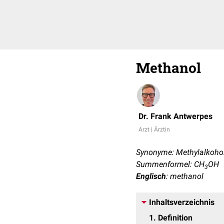
Methanol
Dr. Frank Antwerpes
Arzt | Ärztin
Synonyme: Methylalkohol,
Summenformel: CH
OH
3
Englisch
: methanol
Inhaltsverzeichnis
1
Definition