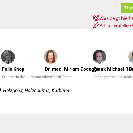
Zita
Was zeigt hierh
Artikel erstellen
Felix Knop
Dr. med. Miriam Dodegge
Frank Michael Ra
D
Student/in der Humanmedizin
DocCheck Team
Sonstiger medizinischer 
D
 Holzgeist, Holzspiritus, Karbinol