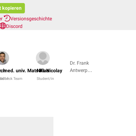
t kopieren
er
Versionsgeschichte
Discord
Dr. Frank
Antwerpes,
uch
r. med. univ. Mats Klas
Nils Nicolay
Felix Knop
Beruf
ocCheck Team
Student/in
+ 5