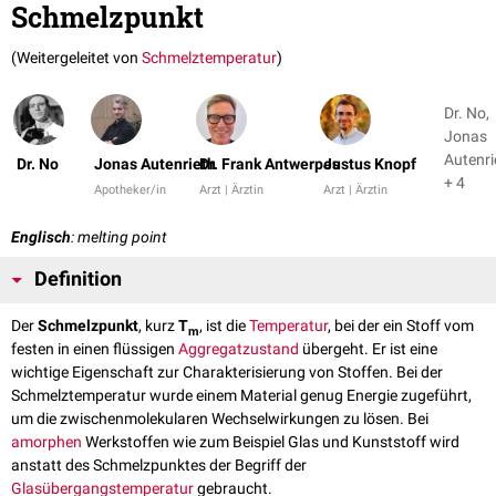
Schmelzpunkt
(Weitergeleitet von
Schmelztemperatur
)
Dr. No,
Jonas
Autenri
Dr. No
Jonas Autenrieth
Dr. Frank Antwerpes
Justus Knopf
+ 4
Apotheker/in
Arzt | Ärztin
Arzt | Ärztin
Englisch
: melting point
Definition
Der
Schmelzpunkt
, kurz
T
, ist die
Temperatur
, bei der ein Stoff vom
m
festen in einen flüssigen
Aggregatzustand
übergeht. Er ist eine
wichtige Eigenschaft zur Charakterisierung von Stoffen. Bei der
Schmelztemperatur wurde einem Material genug Energie zugeführt,
um die zwischenmolekularen Wechselwirkungen zu lösen. Bei
amorphen
Werkstoffen wie zum Beispiel Glas und Kunststoff wird
anstatt des Schmelzpunktes der Begriff der
Glasübergangstemperatur
gebraucht.