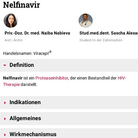
Nelfinavir
Priv.-Doz. Dr. med. Naiba Nabieva
Stud.med.dent. Sascha Alexa
Arzt | Ärztin
Student/in der Zahnmedizin
®
Handelsnamen: Viracept
Definition
Nelfinavir
ist ein
Proteaseinhibitor
, der einen Bestandteil der
HIV
-
Therapie
darstellt.
Indikationen
Nelfinavir wird im Rahmen einer
HAART
(highly active antiretroviral
Allgemeines
therapy) zur Behandlung einer
HIV-Infektion
bei Jugendlichen,
Erwachsenen sowie
Kindern
älter als drei Jahre verabreicht.
Nelfinavir liegt im
Blut
fast komplett an
Proteine
gebunden vor. Es wird
Wirkmechanismus
über das
Cytochrom
-System
hepatisch
abgebaut. Eine zusätzliche