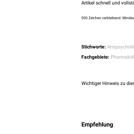
Fall symptomatisch. Auf
Artikel schnell und vollst
Angioödeme
Verteilungsvolumen) ist 
Sehr selten (< 0,01 %)
500
Zeichen verbleibend. Mindes
Ödeme
Ikterus
Priapismus
Stichworte:
Antipsychot
Fachgebiete:
Pharmakol
Wichtiger Hinweis zu die
Empfehlung