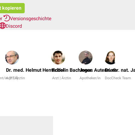
t kopieren
er
Versionsgeschichte
Discord
Dr. med. Helmut Hentschel
Fridolin Bachinger
Jonas Autenrieth
Dr. rer. nat. 
nt/in (PTA)
Arzt | Ärztin
Arzt | Ärztin
Apotheker/in
DocCheck Team