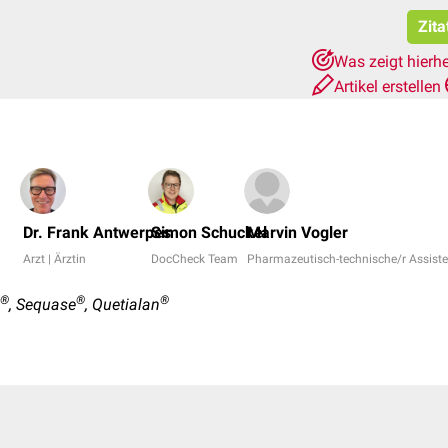
Zita
Was zeigt hierh
Artikel erstellen
Dr. Frank Antwerpes
Simon Schuckel
Marvin Vogler
Arzt | Ärztin
DocCheck Team
Pharmazeutisch-technische/r Assiste
®
®
®
, Sequase
, Quetialan