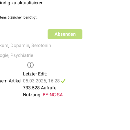
grund seiner pharmakokinetischen Eigenschaften (hohe Plasma
ändig zu aktualisieren:
eine
sekundäre Giftentfernung
durch
Hämodialyse
nicht effektiv.
tens 5 Zeichen benötigt.
Absenden
ikum
,
Dopamin
,
Serotonin
ogie
,
Psychiatrie
Letzter Edit:
sem Artikel
05.03.2026, 16:28
733.528 Aufrufe
Nutzung:
BY-NC-SA