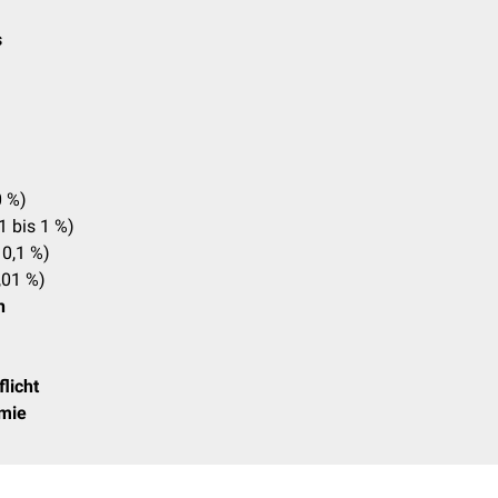
s
0 %)
1 bis 1 %)
 0,1 %)
,01 %)
n
licht
mie