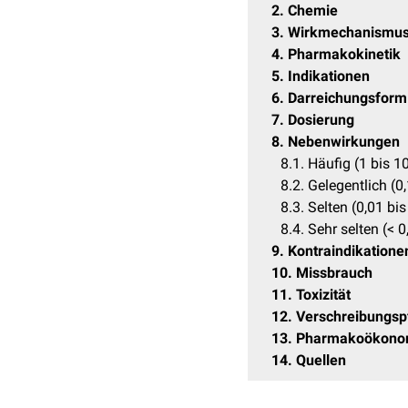
2
Chemie
3
Wirkmechanismu
4
Pharmakokinetik
5
Indikationen
6
Darreichungsform
7
Dosierung
8
Nebenwirkungen
8.1
Häufig (1 bis 1
8.2
Gelegentlich (0,
8.3
Selten (0,01 bis
8.4
Sehr selten (< 0
9
Kontraindikatione
10
Missbrauch
11
Toxizität
12
Verschreibungspf
13
Pharmakoökono
14
Quellen