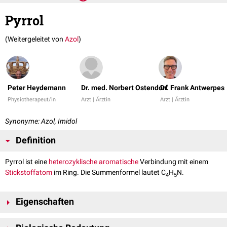
Pyrrol
(Weitergeleitet von
Azol
)
Peter Heydemann
Dr. med. Norbert Ostendorf
Dr. Frank Antwerpes
Physiotherapeut/in
Arzt | Ärztin
Arzt | Ärztin
Synonyme: Azol, Imidol
Definition
Pyrrol ist eine
heterozyklische
aromatische
Verbindung mit einem
Stickstoffatom
im Ring. Die Summenformel lautet C
H
N.
4
5
Eigenschaften
Pyrrol ist eine farblose, chloroformartig riechende, brennbare, stark