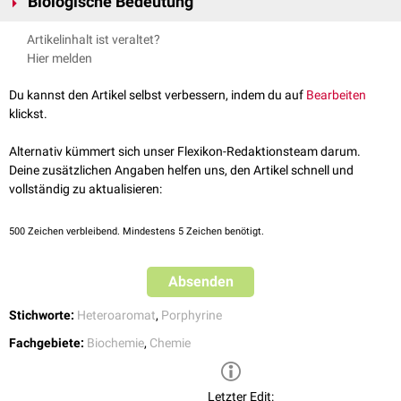
Biologische Bedeutung
lichtbrechende
Flüssigkeit
. Es ist in den meisten organischen
Lösungsmitteln
gut löslich und in Wasser wenig löslich. An der Luft färbt
Pyrrolringe sind Bestandteil von
Porphyrinen
wie
Häm
,
Chlorophyll
,
Artikelinhalt ist veraltet?
es sich langsam braun und es kommt zu einer Verharzung.
Vitamin B12
,
Bilirubin
und
Urobilin
.
Hier melden
Du kannst den Artikel selbst verbessern, indem du auf
Bearbeiten
klickst.
Alternativ kümmert sich unser Flexikon-Redaktionsteam darum.
Deine zusätzlichen Angaben helfen uns, den Artikel schnell und
vollständig zu aktualisieren:
500
Zeichen verbleibend. Mindestens 5 Zeichen benötigt.
Absenden
Stichworte:
Heteroaromat
,
Porphyrine
Fachgebiete:
Biochemie
,
Chemie
Letzter Edit: