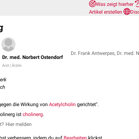
Was zeigt hierher
Artikel erstellen
Dis
g
Dr. Frank Antwerpes, Dr. med. 
Dr. med. Norbert Ostendorf
Arzt | Ärztin
erk
sch
gegen die Wirkung von
Acetylcholin
gerichtet".
olinerg ist
cholinerg
.
et?
Hier melden
lbst verbessern, indem du auf
Bearbeiten
klickst.