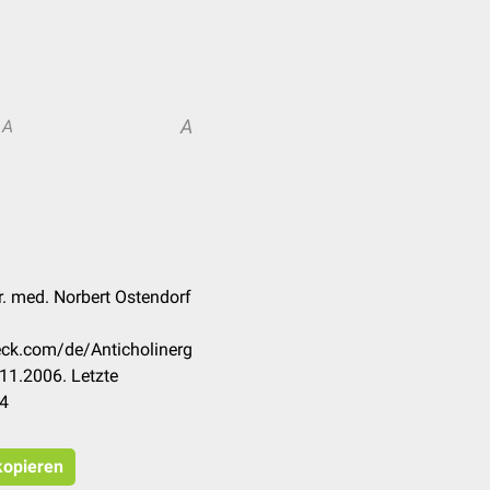
A
A
r. med. Norbert Ostendorf
heck.com/de/Anticholinerg
11.2006. Letzte
24
 kopieren