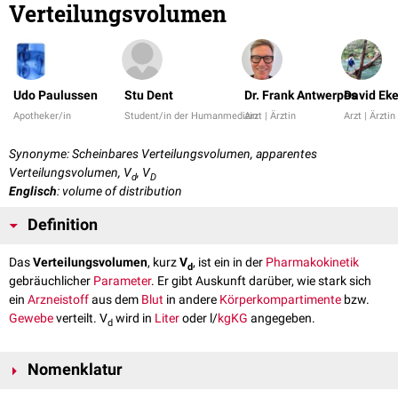
Verteilungsvolumen
Udo Paulussen
Stu Dent
Dr. Frank Antwerpes
David Eke
Apotheker/in
Student/in der Humanmedizin
Arzt | Ärztin
Arzt | Ärztin
Synonyme: Scheinbares Verteilungsvolumen, apparentes
Verteilungsvolumen, V
, V
d
D
Englisch
: volume of distribution
Definition
Das
Verteilungsvolumen
, kurz
V
, ist ein in der
Pharmakokinetik
d
gebräuchlicher
Parameter
. Er gibt Auskunft darüber, wie stark sich
ein
Arzneistoff
aus dem
Blut
in andere
Körper
kompartimente
bzw.
Gewebe
verteilt. V
wird in
Liter
oder l/
kgKG
angegeben.
d
Nomenklatur