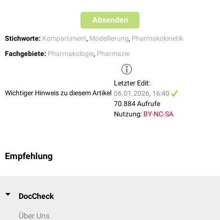
Methadon
,
Metoprolol
,
Midazolam
,
Morphin
,
Das Verteilungsvolumen ist bei manchen pathologischen Zuständen
Absenden
Propranolol
,
Risperidon
,
Triazolam
,
Verapamil
verändert. Bei
Nieren
- oder
Leberversagen
ist es erhöht, bei
Dehydratation
vermindert.
Stichworte:
Kompartiment
,
Modellierung
,
Pharmakokinetik
0,5 – 1
Atenolol
,
Ciprofloxacin
,
Erythromycin
,
Fluconazol
,
Isoniazid
,
Nifedipin
,
Oxazepam
,
Phenobarbital
,
Fachgebiete:
Pharmakologie
,
Pharmazie
Phenytoin
,
Prednison
,
Sulpirid
,
Tacrolimus
,
Theophyllin
< 0,5
Acetylsalicylsäure
,
Aminoglycoside
,
Cephalosporine
,
Letzter Edit:
Furosemid
,
Kumarine
,
Penicilline
,
Sulfonamide
Wichtiger Hinweis zu diesem Artikel
06.01.2026, 16:40
70.884 Aufrufe
Nutzung:
BY-NC-SA
Empfehlung
DocCheck
Über Uns