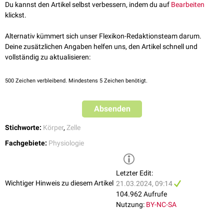
Du kannst den Artikel selbst verbessern, indem du auf
Bearbeiten
Kompartimente stellen sich als
Zellorganellen
dar. Dazu gehören unter
klickst.
anderem:
Endoplasmatisches Retikulum
Alternativ kümmert sich unser Flexikon-Redaktionsteam darum.
Mitochondrien
Deine zusätzlichen Angaben helfen uns, den Artikel schnell und
Vesikel
vollständig zu aktualisieren:
500
Zeichen verbleibend. Mindestens 5 Zeichen benötigt.
Absenden
Stichworte:
Körper
,
Zelle
Fachgebiete:
Physiologie
Letzter Edit:
Wichtiger Hinweis zu diesem Artikel
21.03.2024, 09:14
104.962 Aufrufe
Nutzung:
BY-NC-SA