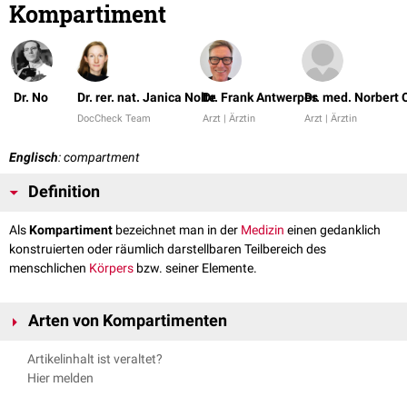
Kompartiment
Dr. No
Dr. rer. nat. Janica Nolte
Dr. Frank Antwerpes
Dr. med. Norbert 
DocCheck Team
Arzt | Ärztin
Arzt | Ärztin
Englisch
: compartment
Definition
Als
Kompartiment
bezeichnet man in der
Medizin
einen gedanklich
konstruierten oder räumlich darstellbaren Teilbereich des
menschlichen
Körpers
bzw. seiner Elemente.
Arten von Kompartimenten
Artikelinhalt ist veraltet?
Zellkompartimente
Hier melden
Innerhalb der
Zelle
werden Kompartimente für bestimmte biochemische
Prozesse durch intrazelluläre
Membranen
abgegrenzt. Diese