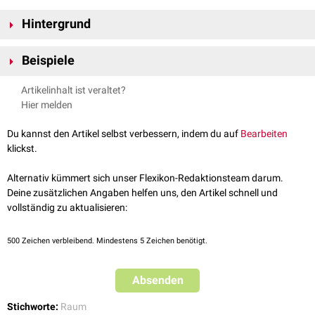
Hintergrund
Logen sind sowohl in der Anatomie, als auch in der
Pathologie
von
Beispiele
Bedeutung.
Muskellogen
enthalten bestimmte, funktionell
zusammenwirkende Muskeln innerhalb einer gemeinsamen
Faszie
,
Artikelinhalt ist veraltet?
Abszesslogen
sind hingegen Spalträume, in denen sich eine eitrige
Muskellogen
Hier melden
Entzündung
ausbreitet.
Flexorenlogen
(z.B.
Compartimentum cruris posterius
,
Compartimentum femoris posterius
)
Du kannst den Artikel selbst verbessern, indem du auf
Bearbeiten
Extensorenlogen
(z.B.
Compartimentum cruris anterius
,
klickst.
Compartimentum femoris anterius
)
Adduktorenloge
(Compartimentum femoris mediale)
Alternativ kümmert sich unser Flexikon-Redaktionsteam darum.
Deine zusätzlichen Angaben helfen uns, den Artikel schnell und
Abszesslogen
vollständig zu aktualisieren:
Submandibularloge
(Spatium submandibulare)
Sublingualloge
(Spatium sublinguale)
500
Zeichen verbleibend. Mindestens 5 Zeichen benötigt.
Submentalloge
(Spatium submentale)
Weitere Logen
Absenden
Guyon-Loge
Stichworte:
Raum