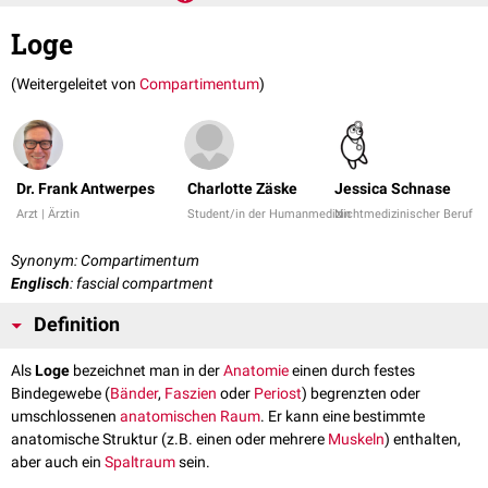
Loge
(Weitergeleitet von
Compartimentum
)
Dr. Frank Antwerpes
Charlotte Zäske
Jessica Schnase
Arzt | Ärztin
Student/in der Humanmedizin
Nichtmedizinischer Beruf
Synonym: Compartimentum
Englisch
: fascial compartment
Definition
Als
Loge
bezeichnet man in der
Anatomie
einen durch festes
Bindegewebe (
Bänder
,
Faszien
oder
Periost
) begrenzten oder
umschlossenen
anatomischen Raum
. Er kann eine bestimmte
anatomische Struktur (z.B. einen oder mehrere
Muskeln
) enthalten,
aber auch ein
Spaltraum
sein.