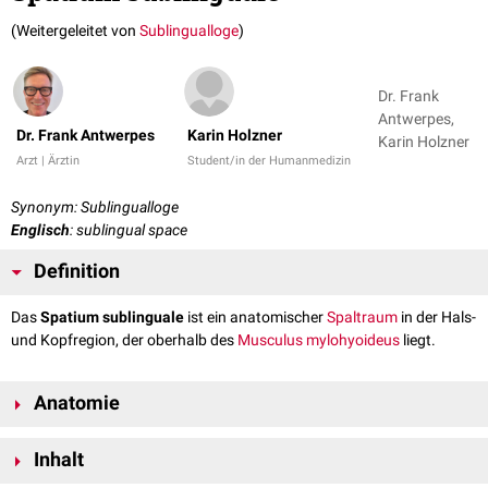
(Weitergeleitet von
Sublingualloge
)
Dr. Frank
Antwerpes,
Dr. Frank Antwerpes
Karin Holzner
Karin Holzner
Arzt | Ärztin
Student/in der Humanmedizin
Synonym: Sublingualloge
Englisch
: sublingual space
Definition
Das
Spatium sublinguale
ist ein anatomischer
Spaltraum
in der Hals-
und Kopfregion, der oberhalb des
Musculus mylohyoideus
liegt.
Anatomie
Das Spatium sublinguale wird von folgenden anatomischen Strukturen
Inhalt
begrenzt: