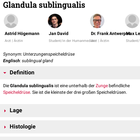
Glandula sublingualis
Astrid Högemann
Jan David
Dr. Frank Antwerpes
Max L
Arzt | Ärztin
Student/in der Humanmedizin
Arzt | Ärztin
Student/
Synonym: Unterzungenspeicheldrüse
Englisch
: sublingual gland
Definition
Die
Glandula sublingualis
ist eine unterhalb der
Zunge
befindliche
Speicheldrüse
. Sie ist die kleinste der drei großen Speicheldrüsen.
Lage
Die Glandula sublingualis befindet sich - tief in die Mundschleimhaut
Histologie
eingebettet - unterhalb der
Zunge
im
Spatium sublinguale
. Sie ist
beidseits des Zungenbändchens (
Frenulum linguae
) innerhalb des
Die Unterzungenspeicheldrüse ist eine gemischte, jedoch überwiegend