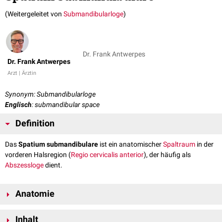
(Weitergeleitet von
Submandibularloge
)
Dr. Frank Antwerpes
Dr. Frank Antwerpes
Arzt | Ärztin
Synonym: Submandibularloge
Englisch
: submandibular space
Definition
Das
Spatium submandibulare
ist ein anatomischer
Spaltraum
in der
vorderen Halsregion (
Regio cervicalis anterior
), der häufig als
Abszessloge
dient.
Anatomie
Das Spatium submandibulare wird von folgenden anatomischen
Inhalt
Strukturen begrenzt: