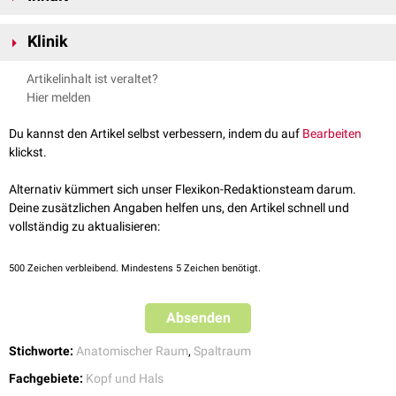
kranial
-
Musculus mylohyoideus
Im Spatium submandibulare befinden sich die
Glandula
rostral
Klinik
und
lateral
- Innenrand der
Mandibula
submandibularis
, die
Nodi lymphatici submandibulares
sowie Äste der
kaudal
und lateral -
Lamina superficialis fasciae cervicalis
,
Platysma
Arteria facialis
.
Im Spatium submandibulare können sich, meist
odontogen
ausgelöste,
dorsal
-
Os hyoideum
Artikelinhalt ist veraltet?
submandibuläre Abszesse
bilden.
medial
-
Musculus digastricus
(Venter anterior)
Hier melden
Der Spaltraum kommuniziert
anteromedial
mit dem
Spatium
Du kannst den Artikel selbst verbessern, indem du auf
Bearbeiten
submentale
,
posterosuperior
mit dem
Spatium sublinguale
und
inferior
klickst.
mit dem
Spatium lateropharyngeum
(Parapharyngealraum).
Alternativ kümmert sich unser Flexikon-Redaktionsteam darum.
Deine zusätzlichen Angaben helfen uns, den Artikel schnell und
vollständig zu aktualisieren:
500
Zeichen verbleibend. Mindestens 5 Zeichen benötigt.
Absenden
Stichworte:
Anatomischer Raum
,
Spaltraum
Fachgebiete:
Kopf und Hals