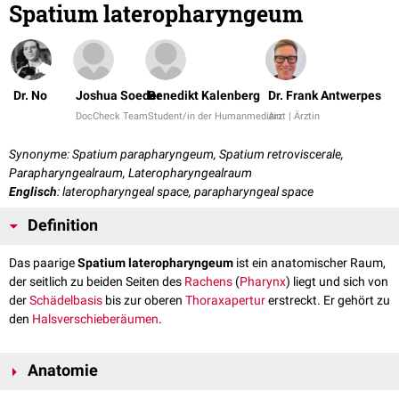
Spatium lateropharyngeum
Dr. No
Joshua Soeder
Benedikt Kalenberg
Dr. Frank Antwerpes
DocCheck Team
Student/in der Humanmedizin
Arzt | Ärztin
Synonyme: Spatium parapharyngeum, Spatium retroviscerale,
Parapharyngealraum, Lateropharyngealraum
Englisch
: lateropharyngeal space, parapharyngeal space
Definition
Das paarige
Spatium lateropharyngeum
ist ein anatomischer Raum,
der seitlich zu beiden Seiten des
Rachens
(
Pharynx
) liegt und sich von
der
Schädelbasis
bis zur oberen
Thoraxapertur
erstreckt. Er gehört zu
den
Halsverschieberäumen
.
Anatomie