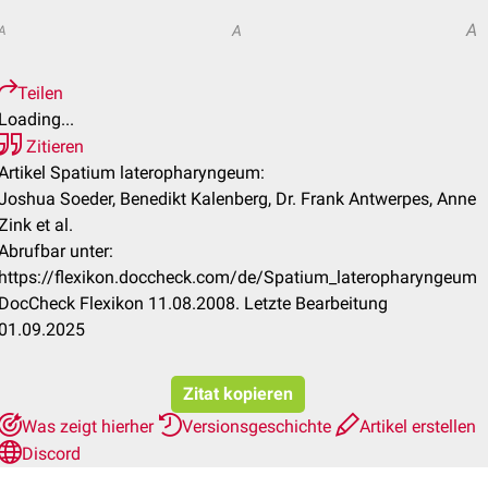
A
A
A
Teilen
Loading...
Zitieren
Artikel Spatium lateropharyngeum:
Joshua Soeder, Benedikt Kalenberg, Dr. Frank Antwerpes, Anne
Zink et al.
Abrufbar unter:
https://flexikon.doccheck.com/de/Spatium_lateropharyngeum
DocCheck Flexikon 11.08.2008. Letzte Bearbeitung
01.09.2025
Zitat kopieren
Was zeigt hierher
Versionsgeschichte
Artikel erstellen
Discord