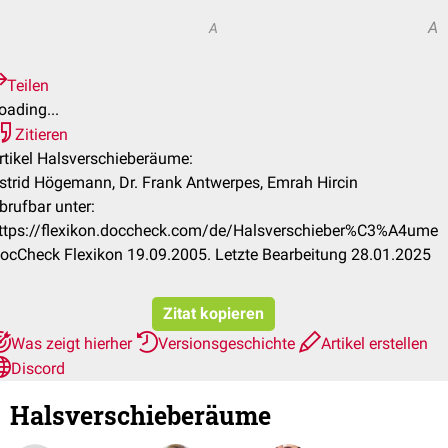
A
A
Teilen
oading...
Zitieren
rtikel Halsverschieberäume:
strid Högemann, Dr. Frank Antwerpes, Emrah Hircin
brufbar unter:
ttps://flexikon.doccheck.com/de/Halsverschieber%C3%A4ume
ocCheck Flexikon 19.09.2005. Letzte Bearbeitung 28.01.2025
Zitat kopieren
Was zeigt hierher
Versionsgeschichte
Artikel erstellen
Discord
Halsverschieberäume