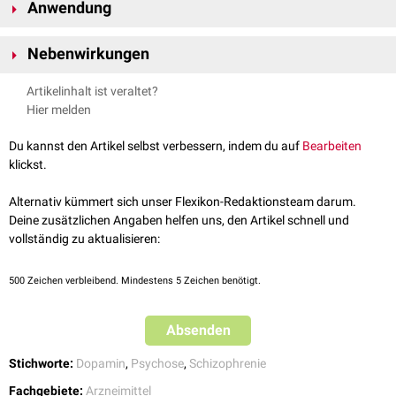
bestimmten Regionen des
menschlichen
Gehirns
. Dort interagieren sie
Anwendung
Bromperidol
mit den
Rezeptoren
und hemmen die bei schizophrenen
Erkrankungen
Pipamperon
Da viele schizophrene
Patienten
in
akuten
Phasen eine sehr
dopaminergen
Nervenbahnen
. Dies sorgt für eine rasche Minderung von
Droperidol
Nebenwirkungen
unbefriedigende
Compliance
aufweisen, existieren viele Butyrophenone
psychotischen
Episoden.
Melperon
als
Depotpräparate
, d.h. nach einmaliger
Applikation
wird der
Wirkstoff
extrapyramidal-motorische Störungen
Benperidol
Artikelinhalt ist veraltet?
kontinuierlich über einen längeren Zeitraum freigesetzt.
Parkinsonoid
Hier melden
Krampfanfälle
Depression
Du kannst den Artikel selbst verbessern, indem du auf
Bearbeiten
Malignes neuroleptisches Syndrom
klickst.
Dyskinesien
Alternativ kümmert sich unser Flexikon-Redaktionsteam darum.
Deine zusätzlichen Angaben helfen uns, den Artikel schnell und
vollständig zu aktualisieren:
500
Zeichen verbleibend. Mindestens 5 Zeichen benötigt.
Absenden
Stichworte:
Dopamin
,
Psychose
,
Schizophrenie
Fachgebiete:
Arzneimittel