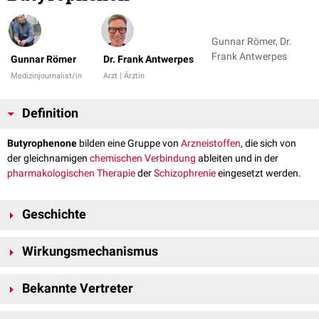
Gunnar Römer, Dr.
Frank Antwerpes
Gunnar Römer
Dr. Frank Antwerpes
Medizinjournalist/in
Arzt | Ärztin
Definition
Butyrophenone
bilden eine Gruppe von
Arzneistoffen
, die sich von
der gleichnamigen
chemischen
Verbindung
ableiten und in der
pharmakologischen
Therapie
der
Schizophrenie
eingesetzt werden.
Geschichte
Die Produktion von Butyrophenonen begann Mitte der 1950er Jahre, als
Wirkungsmechanismus
Chemiker intensiv nach neuartigen
Antipsychotika
forschten. Seit den
1960er Jahren werden Butyrophenone sehr vielseitig in der
Psychiatrie
Pharmakologisch unterscheidet man zwischen hoch-, mittel und
eingesetzt.
Bekannte Vertreter
niederpotenten Arzneimitteln aus der Gruppe der Butyrophenone. Allen
gemeinsam ist eine große
Bindungsaffinität
zu
Dopamin
-Rezeptoren in
Haloperidol