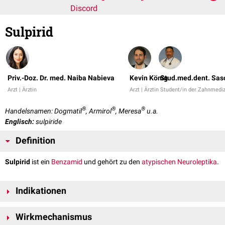
Discord
Sulpirid
Priv.-Doz. Dr. med. Naiba Nabieva
Kevin König
Stud.med.dent. Sas
Arzt | Ärztin
Arzt | Ärztin
Student/in der Zahnmediz
®
®
®
Handelsnamen: Dogmatil
, Armirol
, Meresa
u.a.
Englisch:
sulpiride
Definition
Sulpirid
ist ein
Benzamid
und gehört zu den
atypischen Neuroleptika
.
Indikationen
in niedriger
Dosierung
:
Depressionen
Wirkmechanismus
in hoher
Dosierung
:
Schizophrenie
(
Psychosen
,
Wahnvorstellungen
,