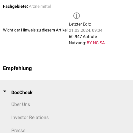
Inhibition erzeugt Sulpirid nur in geringem Maße
EPS
. Dies ist womöglich
Fachgebiete:
Arzneimittel
darauf zurück zu führen, dass es eher die meso-limbischen und die
tubulo-infundibulären D2-Rezeptoren inhibiert, als die striatalen, die für
die
Motorik
zuständig sind. Insgesamt wirkt es stimmungsaufhellend
Letzter Edit:
und antriebsfördernd.
Wichtiger Hinweis zu diesem Artikel
21.03.2024, 09:04
60.947 Aufrufe
Nutzung:
BY-NC-SA
Empfehlung
DocCheck
Über Uns
Investor Relations
Presse