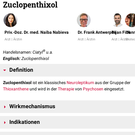
Zuclopenthixol
Priv.-Doz. Dr. med. Naiba Nabieva
Dr. Frank Antwerpes
Bijan Fink
Dann
Arzt | Ärztin
Arzt | Ärztin
Arzt | Ärztin
Biote
®
Handelsnamen: Ciatyl
u.a.
Englisch:
Zuclopenthixol
Definition
Zuclopenthixol
ist ein klassisches
Neuroleptikum
aus der Gruppe der
Thioxanthene
und wird in der
Therapie
von
Psychosen
eingesetzt.
Wirkmechanismus
Zuclopenthixol blockiert als
Antagonist
bestimmte
Dopamin-
und
Indikationen
Serotoninrezeptoren
im
Zentralnervensystem
, sodass hier die
entsprechenden
Neurotransmitter
nicht mehr binden können. Es wirkt
Der
Wirkstoff
Zuclopenthixol ist
indiziert
bei: