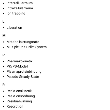
Interzellularraum
Intrazellularraum
Ion trapping
L
Liberation
M
Metabolisierungsrate
Multiple Unit Pellet System
P
Pharmakokinetik
PK/PD-Modell
Plasmaproteinbindung
Pseudo-Steady-State
R
Reaktionskinetik
Reaktionsordnung
Residualwirkung
Resorption