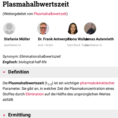
Plasmahalbwertszeit
(Weitergeleitet von
Plasmahalbwertzeit
)
Stefanie Müller
Dr. Frank Antwerpes
Fiona Walter
Jonas Autenrieth
Apotheker/in
Arzt | Ärztin
DocCheck Team
Apotheker/in
Synonym: Eliminationshalbwertszeit
Englisch:
biological half-life
Definition
Die
Plasmahalbwertszeit
(t
) ist ein wichtiger
pharmakokinetischer
1/2
Parameter. Sie gibt an, in welcher Zeit die Plasmakonzentration eines
Stoffes durch
Elimination
auf die Hälfte des ursprünglichen Wertes
abfällt.
Ermittlung