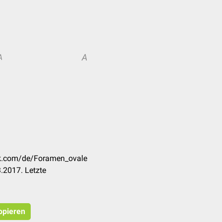
A
A
ck.com/de/Foramen_ovale
.2017. Letzte
opieren