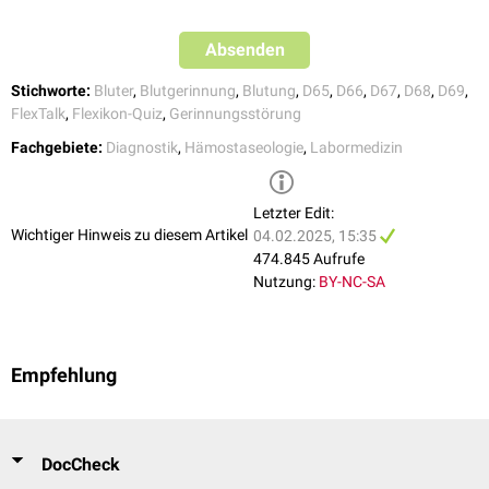
Purpura Schoenlein-Henoch
und Petechien ist an eine kombinierte Gerinnungsstörung zu denken.
Vaskulitis
Absenden
Hämostase
Physiologie
Störung
Bl
Stichworte:
Bluter
,
Blutgerinnung
,
Blutung
,
D65
,
D66
,
D67
,
D68
,
D69
,
Thrombozytenaggregation
Thrombopenie
FlexTalk
,
Flexikon-Quiz
,
Gerinnungsstörung
Blutstillung
pet
Fachgebiete:
Diagnostik
,
Hämostaseologie
,
Labormedizin
Vasokonstriktion
Vasopathie
Blutgerinnung
Fibrinpolymerisation
Koagulopathien
hä
Letzter Edit:
Wichtiger Hinweis zu diesem Artikel
04.02.2025, 15:35
474.845 Aufrufe
Nutzung:
BY-NC-SA
Empfehlung
DocCheck