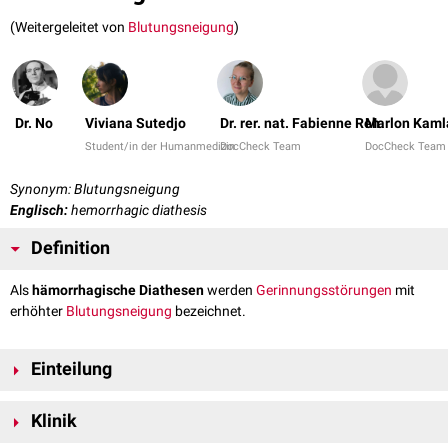
(Weitergeleitet von
Blutungsneigung
)
Dr. No
Viviana Sutedjo
Dr. rer. nat. Fabienne Reh
Marlon Kaml
Student/in der Humanmedizin
DocCheck Team
DocCheck Team
Synonym: Blutungsneigung
Englisch:
hemorrhagic diathesis
Definition
Als
hämorrhagische Diathesen
werden
Gerinnungsstörungen
mit
erhöhter
Blutungsneigung
bezeichnet.
Einteilung
Die hämorrhagischen Diathesen können nach den zugrundeliegenden
Klinik
Pathomechanismen
in 4 Hauptgruppen eingeteilt werden.