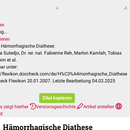
A
A
len
g...
ieren
l Hämorrhagische Diathese:
a Sutedjo, Dr. rer. nat. Fabienne Reh, Marlon Kamlah, Tobias
im et al.
ar unter:
://flexikon.doccheck.com/de/H%C3%A4morrhagische_Diathese
ck Flexikon 20.01.2007. Letzte Bearbeitung 04.02.2025
Zitat kopieren
 zeigt hierher
Versionsgeschichte
Artikel erstellen
rd
Hämorrhagische Diathese