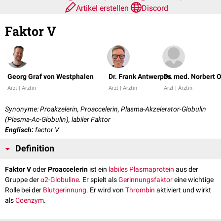
Artikel erstellen
Discord
Faktor V
Georg Graf von Westphalen
Dr. Frank Antwerpes
Dr. med. Norbert 
Arzt | Ärztin
Arzt | Ärztin
Arzt | Ärztin
Synonyme: Proakzelerin, Proaccelerin, Plasma-Akzelerator-Globulin
(Plasma-Ac-Globulin), labiler Faktor
Englisch:
factor V
Definition
Faktor V
oder
Proaccelerin
ist ein
labiles
Plasmaprotein
aus der
Gruppe der
α2-Globuline
. Er spielt als
Gerinnungsfaktor
eine wichtige
Rolle bei der
Blutgerinnung
. Er wird von
Thrombin
aktiviert und wirkt
als
Coenzym
.