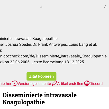
A
A
minierte intravasale Koagulopathie:
r, Joshua Soeder, Dr. Frank Antwerpes, Louis Lang et al.
r:
kon.doccheck.com/de/Disseminierte_intravasale_Koagulopathie
xikon 22.06.2005. Letzte Bearbeitung 13.12.2025
Zitat kopieren
hierher
Versionsgeschichte
Artikel erstellen
Discord
Disseminierte intravasale
Koagulopathie