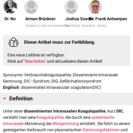
Dr. No
Arman Brückner
Joshua Soeder
Dr. Frank Antwerpes
Student/in der Humanmedizin
DocCheck Team
Arzt | Ärztin
Dieser Artikel muss zur Fortbildung.
Eine neue Leitlinie ist verfügbar.
Klick auf
"Bearbeiten"
und aktualisiere diesen Artikel!
Synonyme: Verbrauchskoagulopathie, Disseminierte intravasale
Gerinnung, DIC–Syndrom, DIG, Defibrinationssyndrom
Englisch
: disseminated intravascular coagulation(DIC)
Definition
Unter einer
disseminierten intravasalen Koagulopathie
, kurz
DIC
,
versteht man eine
Koagulopathie
, die durch eine
systemische
intravasale
Aktivierung der
Blutgerinnung
entsteht. Sie führt zu einem
gesteigerten Verbrauch von plasmatischen
Gerinnungsfaktoren
und