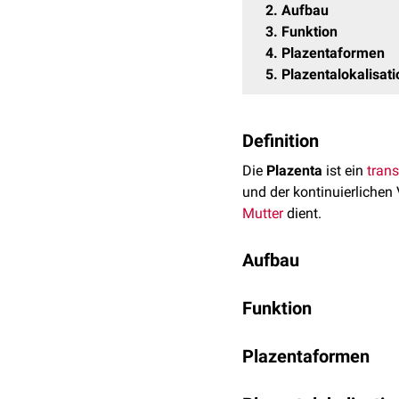
2
Aufbau
3
Funktion
4
Plazentaformen
5
Plazentalokalisat
Definition
Die
Plazenta
ist ein
trans
und der kontinuierliche
Mutter
dient.
Aufbau
Die Plazenta entsteht na
Funktion
und dem
Endometrium
de
Durchmesser von 15 bis 2
Die Plazenta dient in ers
Plazentaformen
Filter zwischen beiden 
dem mütterlichen Ante
ausüben.
dem fetalen Anteil (
Ch
Es existieren verschiede