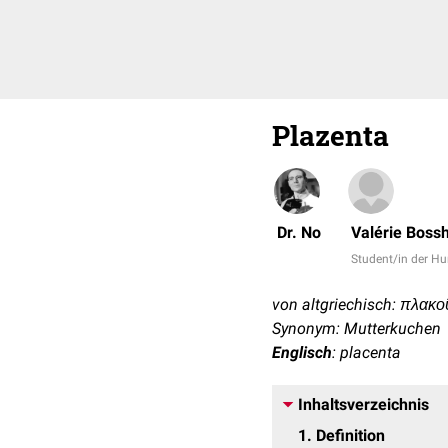
Plazenta
Dr. No
Valérie Bossh
Student/in der 
von altgriechisch: πλακοῦ
Synonym: Mutterkuchen
Englisch
: placenta
Inhaltsverzeichnis
1
Definition