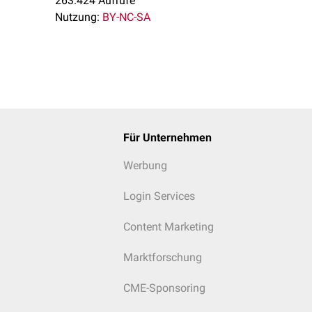
263.424 Aufrufe
Nutzung:
BY-NC-SA
Für Unternehmen
Plazenta als "
Nachgeburt
" aus dem Uterus ausgestoßen.
Werbung
Login Services
Content Marketing
Marktforschung
CME-Sponsoring