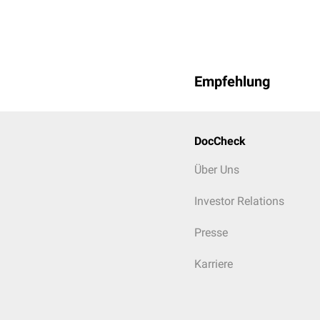
Empfehlung
DocCheck
Nach der Geburt wird die 
Über Uns
Investor Relations
Presse
Karriere