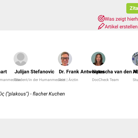
Zit
Was zeigt hier
Artikel erstelle
art
Julijan Stefanovic
Dr. Frank Antwerpes
Natascha van den Hö
A
Humanmedizin
Student/in der Humanmedizin
Arzt | Ärztin
DocCheck Team
St
ς ("plakous") - flacher Kuchen