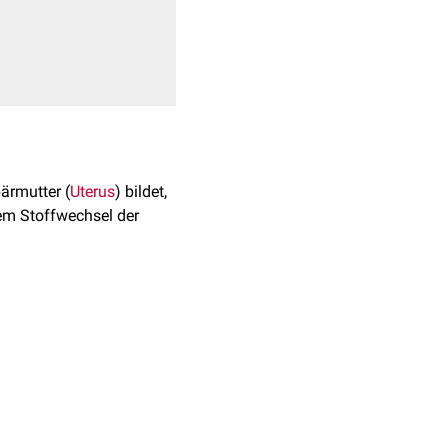
ärmutter (
Uterus
) bildet,
m Stoffwechsel der
fetalen
Trophoblasten
 schwer und weist einen
t dabei als selektiver
Plazentaschranke