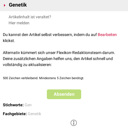
Genetik
Im Phänotyp spiegeln sich nicht nur vererbte Eigenschaften wider,
Artikelinhalt ist veraltet?
sondern auch erworbene Merkmale, z.B. die durch körperliche Aktivität
Hier melden
bedingte
Hypertrophie
oder
Hypotrophie
von Muskelgruppen oder
Kleinwuchs
durch
Mangelernährung
. Solche erworbenen Eigenschaften
Du kannst den Artikel selbst verbessern, indem du auf
Bearbeiten
werden nicht direkt weitervererbt, können jedoch im Rahmen der
klickst.
Epigenetik
Einflüsse auf die Expression von
Genen
in Folgegenerationen
haben.
Alternativ kümmert sich unser Flexikon-Redaktionsteam darum.
Da sich der Phänotyp unterschiedlich definieren lässt, wird in der
Deine zusätzlichen Angaben helfen uns, den Artikel schnell und
Humangenetik
zwischen unterschiedlichen Phänotypen unterschieden:
vollständig zu aktualisieren:
Klinischer Phänotyp
Metabolischer Phänotyp
(auch klinisch-chemischer Phänotyp
500
Zeichen verbleibend. Mindestens 5 Zeichen benötigt.
genannt)
Molekularer Phänotyp
Absenden
Stichworte:
Gen
Fachgebiete:
Genetik