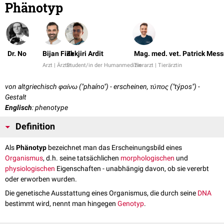
Phänotyp
Dr. No
Bijan Fink
Zekjiri Ardit
Mag. med. vet. Patrick Mess
Arzt | Ärztin
Student/in der Humanmedizin
Tierarzt | Tierärztin
von altgriechisch φαίνω ("phaíno") - erscheinen, τύπος ("týpos") -
Gestalt
Englisch
: phenotype
Definition
Als
Phänotyp
bezeichnet man das Erscheinungsbild eines
Organismus
, d.h. seine tatsächlichen
morphologischen
und
physiologischen
Eigenschaften - unabhängig davon, ob sie vererbt
oder erworben wurden.
Die genetische Ausstattung eines Organismus, die durch seine
DNA
bestimmt wird, nennt man hingegen
Genotyp
.