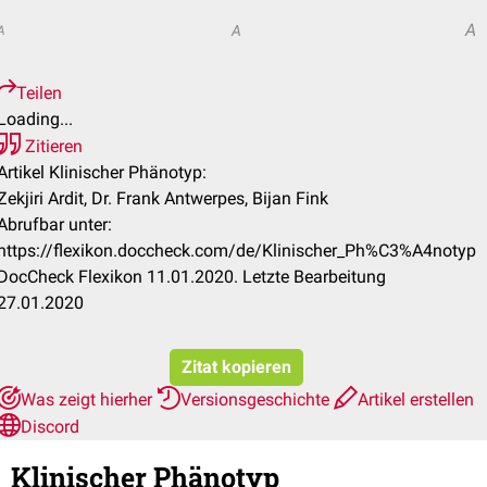
A
A
A
Teilen
Loading...
Zitieren
Artikel Klinischer Phänotyp:
Zekjiri Ardit, Dr. Frank Antwerpes, Bijan Fink
Abrufbar unter:
https://flexikon.doccheck.com/de/Klinischer_Ph%C3%A4notyp
DocCheck Flexikon 11.01.2020. Letzte Bearbeitung
27.01.2020
Zitat kopieren
Was zeigt hierher
Versionsgeschichte
Artikel erstellen
Discord
Klinischer Phänotyp