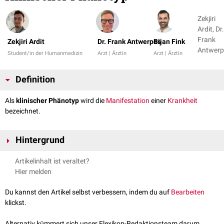
Zekjiri
Ardit, Dr.
Frank
Zekjiri Ardit
Dr. Frank Antwerpes
Bijan Fink
Antwerp
Student/in der Humanmedizin
Arzt | Ärztin
Arzt | Ärztin
+ 1
Definition
Als
klinischer Phänotyp
wird die
Manifestation
einer
Krankheit
bezeichnet.
Hintergrund
Der klinische Phänotyp umfasst jedes vom Arzt beobachtbare Merkmal
Artikelinhalt ist veraltet?
einer Krankheit, z.B. ihre
morphologischen
Charakteristika.
Hier melden
Der komplementäre Begriff in diesem Kontext ist der sog.
Endotyp
, der
sich nur auf die
Pathogenese
eines Krankheitsbildes bezieht.
Du kannst den Artikel selbst verbessern, indem du auf
Bearbeiten
klickst.
Alternativ kümmert sich unser Flexikon-Redaktionsteam darum.