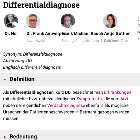
Differentialdiagnose
D
D
A
Dr. No
Dr. Frank Antwerpes
Frank Michael Rauch
Antje Göttler
+
Arzt | Ärztin
Sonstiger medizinischer Beruf
DocCheck Team
Synonym: Differenzialdiagnose
Abkürzung: DD
Englisch
differential diagnosis
Definition
Als
Differentialdiagnosen
, kurz
DD
, bezeichnet man
Erkrankungen
mit ähnlicher bzw. nahezu identischer
Symptomatik
, die vom
Arzt
neben der eigentlichen
Verdachtsdiagnose
ebenfalls als mögliche
Ursachen der Patientenbeschwerden in Betracht gezogen werden
müssen.
Bedeutung