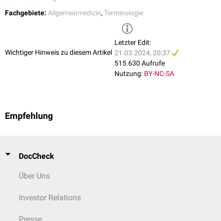
Magnetresonanztomographie
(MRT)
Fachgebiete:
Allgemeinmedizin
,
Terminologie
Nuklearmedizinische
Verfahren (Szintigraphie etc.)
Elektrophysiologische Untersuchungen:
EKG
,
EEG
,
EMG
,
ENG
etc.
Funktionsuntersuchungen
Letzter Edit:
Lungenfunktionstest
Wichtiger Hinweis zu diesem Artikel
21.03.2024, 20:37
Blutdruckmessung
515.630 Aufrufe
Manometrie
Nutzung:
BY-NC-SA
Reflexstatus
Provokations- und Belastungstests
Ergometrie
Oraler Glukosetoleranztest
(OGTT)
Empfehlung
siehe auch:
Evidenzbasierte Medizin
,
Psychologische Diagnostik
,
Pflegediagnose
,
Psychosomatik
,
Alternativmedizin
,
Naturheilkunde
DocCheck
Über Uns
Investor Relations
Presse