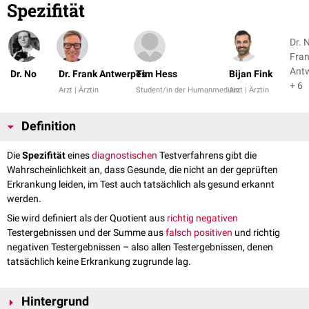
Spezifität
Dr. N
Fra
Ant
Dr. No
Dr. Frank Antwerpes
Tim Hess
Bijan Fink
+ 6
Arzt | Ärztin
Student/in der Humanmedizin
Arzt | Ärztin
Definition
Die
Spezifität
eines
diagnostischen
Testverfahrens gibt die
Wahrscheinlichkeit an, dass Gesunde, die nicht an der geprüften
Erkrankung leiden, im Test auch tatsächlich als gesund erkannt
werden.
Sie wird definiert als der Quotient aus
richtig negativen
Testergebnissen und der Summe aus
falsch positiven
und richtig
negativen Testergebnissen – also allen Testergebnissen, denen
tatsächlich keine Erkrankung zugrunde lag.
Hintergrund