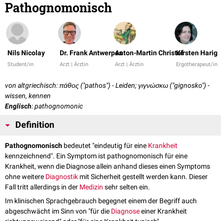
Pathognomonisch
Nils Nicolay
Dr. Frank Antwerpes
Anton-Martin Christof
Kirsten Harig
Student/in
Arzt | Ärztin
Arzt | Ärztin
Ergotherapeut/in
von altgriechisch: πάθος ("pathos") - Leiden; γιγνώσκω ("gignosko") -
wissen, kennen
Englisch
: pathognomonic
Definition
Pathognomonisch
bedeutet "eindeutig für eine
Krankheit
kennzeichnend". Ein Symptom ist pathognomonisch für eine
Krankheit, wenn die Diagnose allein anhand dieses einen Symptoms
ohne weitere
Diagnostik
mit Sicherheit gestellt werden kann. Dieser
Fall tritt allerdings in der
Medizin
sehr selten ein.
Im klinischen Sprachgebrauch begegnet einem der Begriff auch
abgeschwächt im Sinn von "für die
Diagnose
einer Krankheit