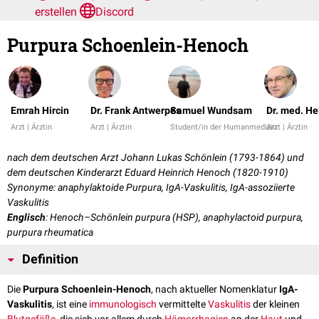
erstellen
Discord
Purpura Schoenlein-Henoch
Emrah Hircin
Dr. Frank Antwerpes
Samuel Wundsam
Dr. med. H
Arzt | Ärztin
Arzt | Ärztin
Student/in der Humanmedizin
Arzt | Ärztin
nach dem deutschen Arzt Johann Lukas Schönlein (1793-1864) und
dem deutschen Kinderarzt Eduard Heinrich Henoch (1820-1910)
Synonyme: anaphylaktoide Purpura, IgA-Vaskulitis, IgA-assoziierte
Vaskulitis
Englisch
: Henoch–Schönlein purpura (HSP), anaphylactoid purpura,
purpura rheumatica
Definition
Die
Purpura Schoenlein-Henoch
, nach aktueller Nomenklatur
IgA-
Vaskulitis
, ist eine
immunologisch
vermittelte
Vaskulitis
der kleinen