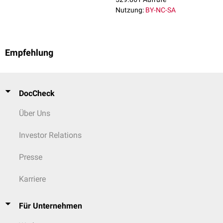
proliferativer Histologie kommen zusätzlich aggressive
Nutzung:
BY-NC-SA
Immunsuppressiva
wie
Cyclophosphamid
und
Azathioprin
zum Einsatz.
Bei rezidivierenden Verläufen wird nach Reduktion der
Krankheitsaktivität im Rahmen der Akuttherapie teilweise eine
längerfristige immunsuppressive Behandlung zur
Remissionserhaltung
Empfehlung
durchgeführt. Der Nutzen dieser sogenannten Erhaltungstherapie ist
bislang nicht ausreichend
evidenzbasiert
belegt.
DocCheck
Über Uns
Investor Relations
Presse
Karriere
Für Unternehmen