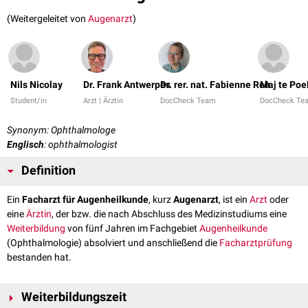
(Weitergeleitet von
Augenarzt
)
Nils Nicolay
Dr. Frank Antwerpes
Dr. rer. nat. Fabienne Reh
Maj te Poe
Student/in
Arzt | Ärztin
DocCheck Team
DocCheck Te
Synonym: Ophthalmologe
Englisch
: ophthalmologist
Definition
Ein
Facharzt für Augenheilkunde
, kurz
Augenarzt
, ist ein
Arzt
oder
eine
Ärztin
, der bzw. die nach Abschluss des Medizinstudiums eine
Weiterbildung
von fünf Jahren im Fachgebiet
Augenheilkunde
(Ophthalmologie) absolviert und anschließend die
Facharztprüfung
bestanden hat.
Weiterbildungszeit