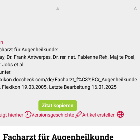
A
A
.
en
acharzt für Augenheilkunde:
ay, Dr. Frank Antwerpes, Dr. rer. nat. Fabienne Reh, Maj te Poel,
Jobs et al.
unter:
flexikon.doccheck.com/de/Facharzt_f%C3%BCr_Augenheilkunde
Flexikon 19.03.2005. Letzte Bearbeitung 16.01.2025
Zitat kopieren
igt hierher
Versionsgeschichte
Artikel erstellen
Facharzt für Augenheilkunde