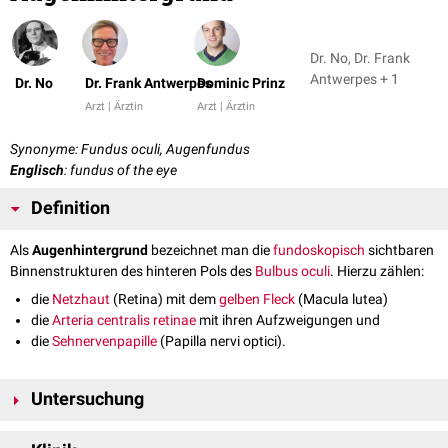
Dr. No, Dr. Frank
Antwerpes + 1
Dr. No
Dr. Frank Antwerpes
Dominic Prinz
Arzt | Ärztin
Arzt | Ärztin
Synonyme: Fundus oculi, Augenfundus
Englisch
: fundus of the eye
Definition
Als
Augenhintergrund
bezeichnet man die
fundoskopisch
sichtbaren
Binnenstrukturen des hinteren Pols des
Bulbus oculi
. Hierzu zählen:
die
Netzhaut
(Retina) mit dem
gelben Fleck
(Macula lutea)
die
Arteria centralis retinae
mit ihren Aufzweigungen und
die
Sehnervenpapille
(Papilla nervi optici).
Untersuchung
Die Betrachtung des Augenhintergrunds im Rahmen der