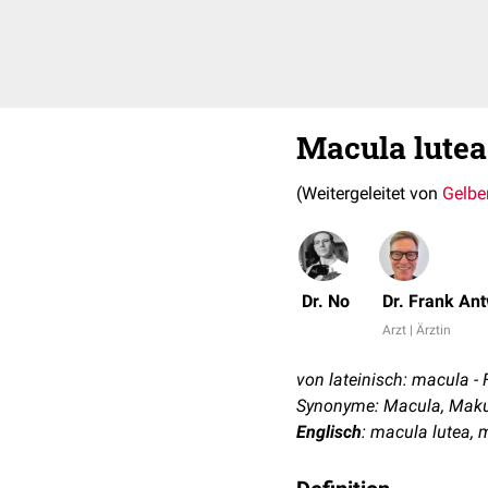
Macula lutea
(Weitergeleitet von
Gelbe
Dr. No
Dr. Frank An
Arzt | Ärztin
von lateinisch: macula - F
Synonyme: Macula, Mak
Englisch
: macula lutea,