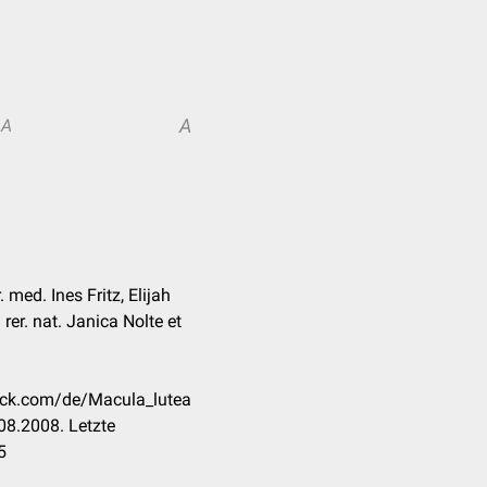
A
A
 med. Ines Fritz, Elijah
rer. nat. Janica Nolte et
heck.com/de/Macula_lutea
08.2008. Letzte
5