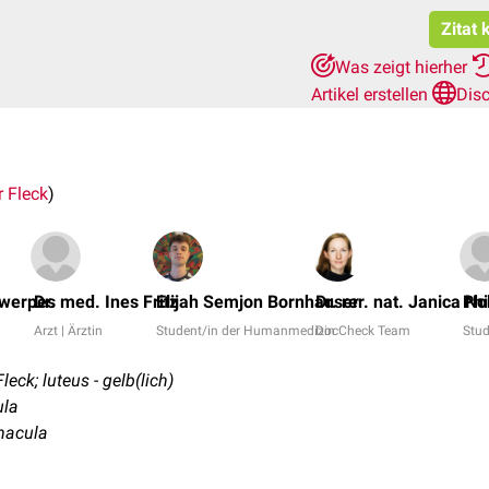
Zitat 
Was zeigt hierher
Artikel erstellen
Dis
r Fleck
)
twerpes
Dr. med. Ines Fritz
Elijah Semjon Bornhauser
Dr. rer. nat. Janica No
Phi
Arzt | Ärztin
Student/in der Humanmedizin
DocCheck Team
Stu
leck; luteus - gelb(lich)
ula
 macula