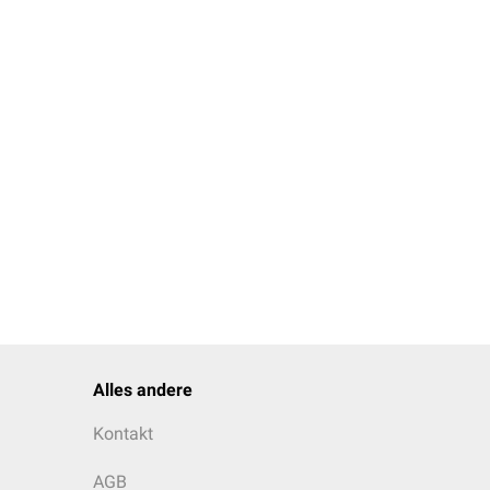
ehmend mehr
Stäbchen
Makula wird
Perifovea
r höchsten
Alles andere
Kontakt
AGB