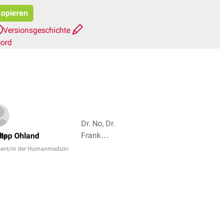
kopieren
Versionsgeschichte
cord
Dr. No, Dr.
Frank
lte
lipp Ohland
Antwerpes
dent/in der Humanmedizin
+ 5