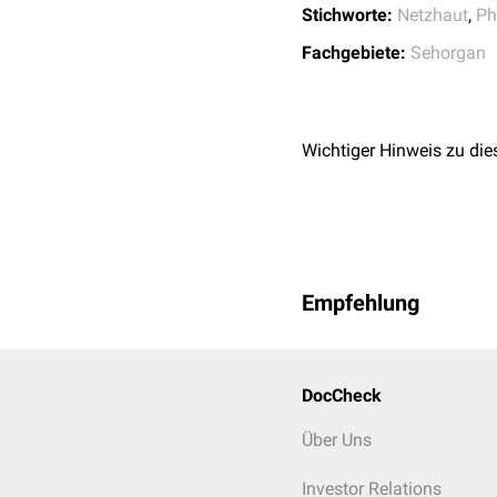
Die Sehgrube ist außen
Stichworte:
Netzhaut
,
Ph
Myopische Makulopa
unter die Sinnesrezepto
Fachgebiete:
Sehorgan
genannt. Sie enthält sch
Stäbchendichte.
Wichtiger Hinweis zu die
Empfehlung
DocCheck
Über Uns
Investor Relations