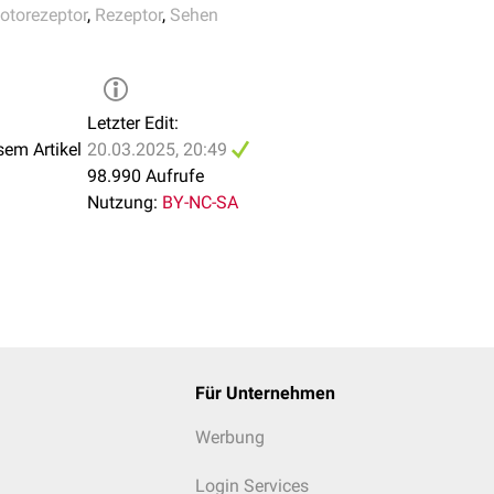
 von der 0,5 mm schmalen
Parafovea
umgeben, in der sich zun
otorezeptor
,
Rezeptor
,
Sehen
thie
ren mischen. Die daran anschließende, äußerste Randzone der 
on deutlich weniger Zapfen und grenzt an Netzhautareale mit de
Letzter Edit:
sem Artikel
20.03.2025, 20:49
98.990 Aufrufe
Nutzung:
BY-NC-SA
Für Unternehmen
Werbung
Login Services