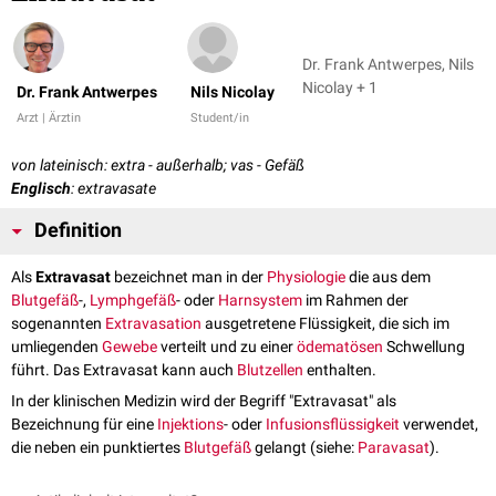
Dr. Frank Antwerpes, Nils
Nicolay + 1
Dr. Frank Antwerpes
Nils Nicolay
Arzt | Ärztin
Student/in
von lateinisch: extra - außerhalb; vas - Gefäß
Englisch
: extravasate
Definition
Als
Extravasat
bezeichnet man in der
Physiologie
die aus dem
Blutgefäß
-,
Lymphgefäß
- oder
Harnsystem
im Rahmen der
sogenannten
Extravasation
ausgetretene Flüssigkeit, die sich im
umliegenden
Gewebe
verteilt und zu einer
ödematösen
Schwellung
führt. Das Extravasat kann auch
Blutzellen
enthalten.
In der klinischen Medizin wird der Begriff "Extravasat" als
Bezeichnung für eine
Injektions
- oder
Infusionsflüssigkeit
verwendet,
die neben ein punktiertes
Blutgefäß
gelangt (siehe:
Paravasat
).