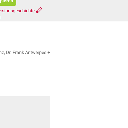
opieren
rsionsgeschichte
d
z, Dr. Frank Antwerpes +