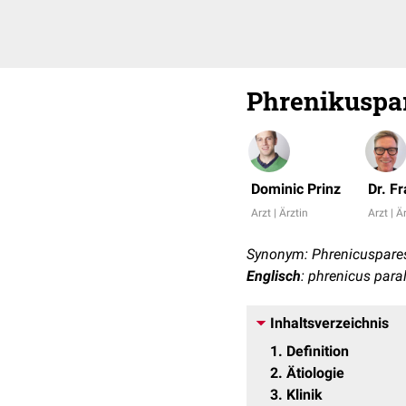
Phrenikuspa
Dominic Prinz
Dr. F
Arzt | Ärztin
Arzt | Ä
Synonym: Phrenicuspare
Englisch
: phrenicus para
Inhaltsverzeichnis
1
Definition
2
Ätiologie
3
Klinik