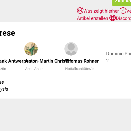
Zitat k
Was zeigt hierher
Ve
Artikel erstellen
Discor
rese
Dominic Prin
2
rank Antwerpes
Anton-Martin Christof
Thomas Rohner
rztin
Arzt | Ärztin
Notfallsanitäter/in
se
lysis