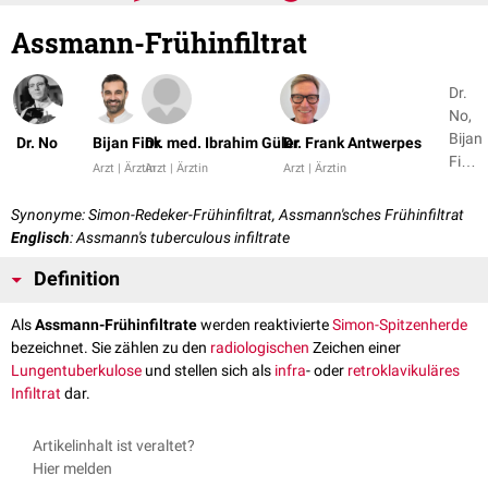
Assmann-Frühinfiltrat
Dr.
No,
Bijan
Dr. No
Bijan Fink
Dr. med. Ibrahim Güler
Dr. Frank Antwerpes
Fink
Arzt | Ärztin
Arzt | Ärztin
Arzt | Ärztin
+ 2
Synonyme: Simon-Redeker-Frühinfiltrat, Assmann'sches Frühinfiltrat
Englisch
: Assmann's tuberculous infiltrate
Definition
Als
Assmann-Frühinfiltrate
werden reaktivierte
Simon-Spitzenherde
bezeichnet. Sie zählen zu den
radiologischen
Zeichen einer
Lungentuberkulose
und stellen sich als
infra
- oder
retroklavikuläres
Infiltrat
dar.
Artikelinhalt ist veraltet?
Hier melden