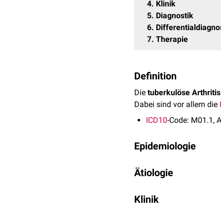
4
Klinik
5
Diagnostik
6
Differentialdiagn
7
Therapie
Definition
Die
tuberkulöse Arthritis
Dabei sind vor allem die
ICD10
-Code: M01.1, 
Epidemiologie
Eine tuberkulöse Arthriti
Ätiologie
weisen eine Beteiligung
Eine tuberkulöse Arthriti
Klinik
Iliosakralgelenk kann s
diese Form der
Arthritis
d
Die tuberkulöse Arthritis t