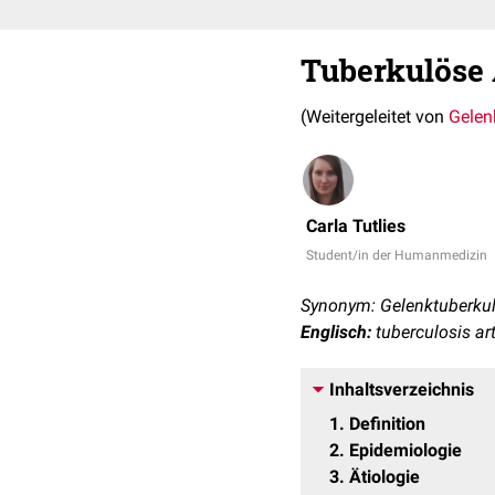
Tuberkulöse 
(Weitergeleitet von
Gelen
Carla Tutlies
Student/in der Humanmedizin
Synonym: Gelenktuberku
Englisch:
tuberculosis art
Inhaltsverzeichnis
1
Definition
2
Epidemiologie
3
Ätiologie