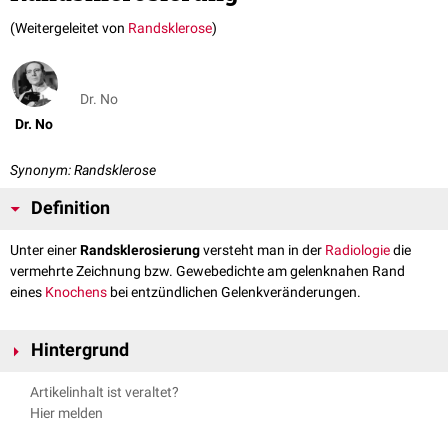
(Weitergeleitet von
Randsklerose
)
Dr. No
Dr. No
Synonym: Randsklerose
Definition
Unter einer
Randsklerosierung
versteht man in der
Radiologie
die
vermehrte Zeichnung bzw. Gewebedichte am gelenknahen Rand
eines
Knochens
bei entzündlichen Gelenkveränderungen.
Hintergrund
Eine Randsklerosierung weist auf entzündliche Umbauprozesse in der
Artikelinhalt ist veraltet?
betroffenen Knochenregion hin.
Hier melden