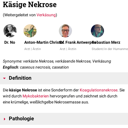
Käsige Nekrose
(Weitergeleitet von
Verkäsung
)
Dr. No
Anton-Martin Christof
Dr. Frank Antwerpes
Sebastian Merz
Arzt | Ärztin
Arzt | Ärztin
Student/in der Humanme
Synonyme: verkäste Nekrose, verkäsende Nekrose, Verkäsung
Englisch
: caseous necrosis, caseation
Definition
Die
käsige Nekrose
ist eine Sonderform der
Koagulationsnekrose
. Sie
wird durch
Mykobakterien
hervorgerufen und zeichnet sich durch
eine krümelige, weißlichgelbe Nekrosemasse aus.
Pathologie
Die käsige Nekrose ist charakteristisch für die
Tuberkulose
. Sie besteht