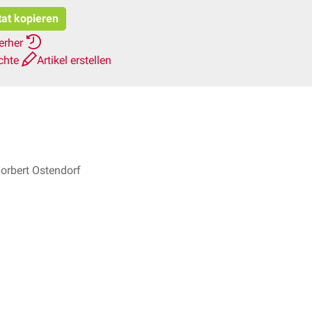
tat kopieren
ierher
chte
Artikel erstellen
Norbert Ostendorf