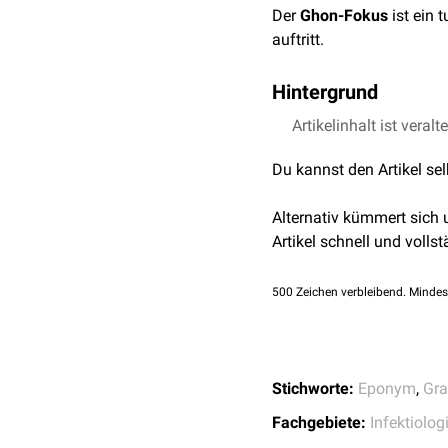
Der
Ghon-Fokus
ist ein 
auftritt.
Hintergrund
Die Zellwand von
Artikelinhalt ist veralt
Mycoba
Erreger eine
Immunevasi
Du kannst den Artikel se
ihren
lytischen
Enzymen. 
Granulome sind vor all
Alternativ kümmert sich
des
Unterlappens
der Lun
Artikel schnell und vollst
Sind die regionalen
Lymp
500
Zeichen verbleibend. Mindes
Stichworte:
Eponym
,
Gra
Fachgebiete:
Infektiolog