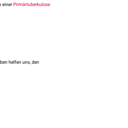
n einer
Primärtuberkulose
. Dadurch gelingt dem
hend resistent gegenüber
ntzündung
. Die
e im
kranialen
Abschnitt
ben helfen uns, den