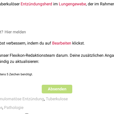
tuberkulöser
Entzündungsherd
im
Lungengewebe
, der im Rahme
et?
cterium tuberculosis
Hier melden
hat einen hohen Lipid- und Wachsgehalts
on
: Er wird zwar von
Makrophagen
phagozytiert, ist aber weitge
lbst verbessern, indem du auf
Bearbeiten
klickst.
In der Folge kommt es zu einer chronischen
granulomatösen E
em
subpleural
in den
kaudalen
Abschnitten des
Oberlappens
sowi
 unser Flexikon-Redaktionsteam darum. Deine zusätzlichen Anga
ge lokalisiert.
ändig zu aktualisieren:
hknoten
mitbetroffen, spricht man von einem
Ghon-Komplex
.
tens 5 Zeichen benötigt.
Absenden
nulomatöse Entzündung
,
Tuberkulose
ie
,
Pathologie