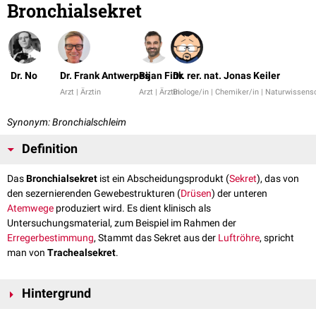
Bronchialsekret
Dr. No
Dr. Frank Antwerpes
Bijan Fink
Dr. rer. nat. Jonas Keiler
Arzt | Ärztin
Arzt | Ärztin
Biologe/in | Chemiker/in | Naturwissensc
Synonym: Bronchialschleim
Definition
Das
Bronchialsekret
ist ein Abscheidungsprodukt (
Sekret
), das von
den sezernierenden Gewebestrukturen (
Drüsen
) der unteren
Atemwege
produziert wird. Es dient klinisch als
Untersuchungsmaterial, zum Beispiel im Rahmen der
Erregerbestimmung
, Stammt das Sekret aus der
Luftröhre
, spricht
man von
Trachealsekret
.
Hintergrund