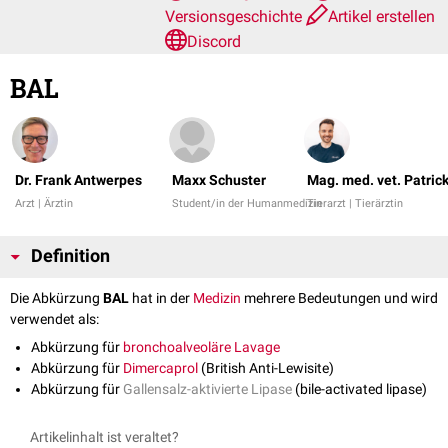
Versionsgeschichte
Artikel erstellen
Discord
BAL
Dr. Frank Antwerpes
Maxx Schuster
Mag. med. vet. Patric
Arzt | Ärztin
Student/in der Humanmedizin
Tierarzt | Tierärztin
Definition
Die Abkürzung
BAL
hat in der
Medizin
mehrere Bedeutungen und wird
verwendet als:
Abkürzung für
bronchoalveoläre Lavage
Abkürzung für
Dimercaprol
(British Anti-Lewisite)
Abkürzung für
Gallensalz-aktivierte Lipase
(bile-activated lipase)
Artikelinhalt ist veraltet?