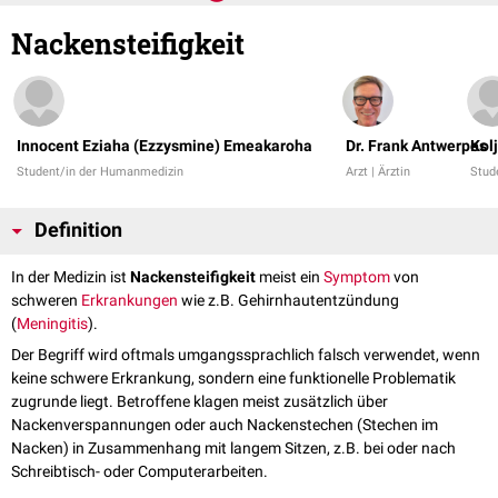
Nackensteifigkeit
Innocent Eziaha (Ezzysmine) Emeakaroha
Dr. Frank Antwerpes
Kol
Student/in der Humanmedizin
Arzt | Ärztin
Stud
Definition
In der Medizin ist
Nackensteifigkeit
meist ein
Symptom
von
schweren
Erkrankungen
wie z.B. Gehirnhautentzündung
(
Meningitis
).
Der Begriff wird oftmals umgangssprachlich falsch verwendet, wenn
keine schwere Erkrankung, sondern eine funktionelle Problematik
zugrunde liegt. Betroffene klagen meist zusätzlich über
Nackenverspannungen oder auch Nackenstechen (Stechen im
Nacken) in Zusammenhang mit langem Sitzen, z.B. bei oder nach
Schreibtisch- oder Computerarbeiten.