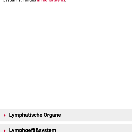
System ist Teil des
Immunsystems
.
Lymphatische Organe
Die
lymphatischen Organe
sind
Organe
bzw.
Gewebeabschnitte
, in
Lymphgefäßsystem
denen sich
Lymphozyten
differenzieren oder vermehren. Man