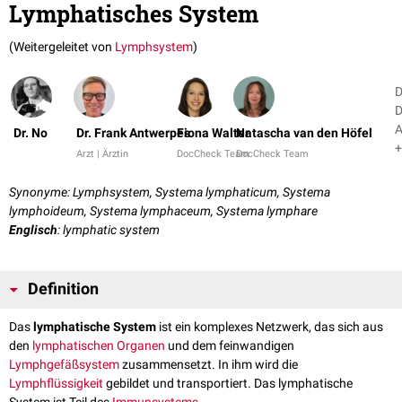
Lymphatisches System
(Weitergeleitet von
Lymphsystem
)
D
D
A
Dr. No
Dr. Frank Antwerpes
Fiona Walter
Natascha van den Höfel
+
Arzt | Ärztin
DocCheck Team
DocCheck Team
Synonyme: Lymphsystem, Systema lymphaticum, Systema
lymphoideum, Systema lymphaceum, Systema lymphare
Englisch
: lymphatic system
Definition
Das
lymphatische System
ist ein komplexes Netzwerk, das sich aus
den
lymphatischen Organen
und dem feinwandigen
Lymphgefäßsystem
zusammensetzt. In ihm wird die
Lymphflüssigkeit
gebildet und transportiert. Das lymphatische