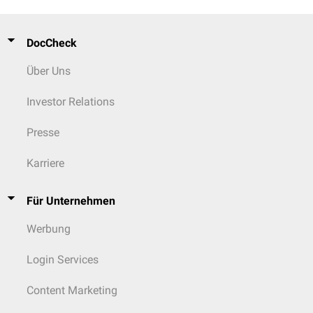
DocCheck
Über Uns
Einfluss von regulatorischen T-Zellen auf dendritische Zellen und
Effektor-T-Zellen
Investor Relations
Presse
Karriere
Für Unternehmen
Werbung
Login Services
Content Marketing