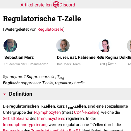
Artikel erstellen
Discord
Regulatorische T-Zelle
(Weitergeleitet von
Regulatorzelle
)
Sebastian Merz
Dr. rer. nat. Fabienne Reh
Dr. Regina Dölke
D
Student/in der Humanmedizin
DocCheck Team
Arzt | Ärztin
Ar
Synonyme: T-Suppressorzelle, T
reg
Englisch:
suppressor T cells, regulatory t cells
Definition
Die
regulatorischen T-Zellen
, kurz
T
-Zellen
, sind eine spezialisierte
reg
+
Untergruppe der
T-Lymphozyten
(meist
CD4
-T-Zellen
), welche die
Selbsttoleranz
des
Immunsystems
regulieren. In der
Immunphänotypisierung
werden regulatorische T-Zellen durch die
Expression
des
Transkriptionsfaktor
FoxP3
identifiziert. Insgesamt