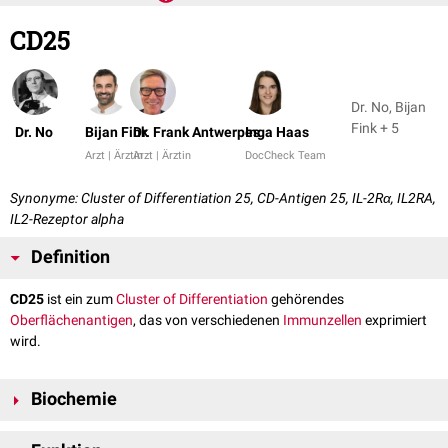
CD25
Dr. No, Bijan
Fink + 5
Dr. No
Bijan Fink
Dr. Frank Antwerpes
Inga Haas
Arzt | Ärztin
Arzt | Ärztin
DocCheck Team
Synonyme: Cluster of Differentiation 25, CD-Antigen 25, IL-2Rα, IL2RA,
IL2-Rezeptor alpha
Definition
CD25
ist ein zum
Cluster of Differentiation
gehörendes
Oberflächenantigen
, das von verschiedenen
Immunzellen
exprimiert
wird.
Biochemie
Bei CD25 handelt es sich um die α-
Untereinheit
des
Interleukin-2-