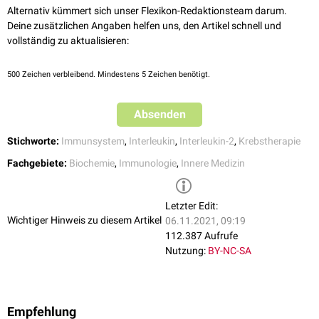
Alternativ kümmert sich unser Flexikon-Redaktionsteam darum.
Antikörperbildung
.
Zusätzlich wird die intrazelluläre Konzentration von
p27
erniedrigt,
Deine zusätzlichen Angaben helfen uns, den Artikel schnell und
Regulation der Reifung
regulatorischer T-Zellen
(T
) im
Thymus
.
welches die Cyclin-abhängigen-Kinasen und damit ein Fortschreiten des
reg
vollständig zu aktualisieren:
Diese sind wichtige regulatorische Zellen welche die Bindung
Zellzyklus
hemmt.
körpereigener Antigene durch T-Zellen steuern und unterdrücken und
Weiterhin induziert Interleukin-2 die Biosynthese des
somit eine Toleranz gegenüber dem Selbst schaffen, also
500
Zeichen verbleibend. Mindestens 5 Zeichen benötigt.
Apoptoseschutzproteins
BCL-1
.
Autoimmunität
verhindern. Dies geschieht eben durch die
All diese Faktoren führen zu einer Progression der
Zellteilung
, des
Unterdrückung der Bildung von Interleukin-2 durch
autoreaktive
Absenden
Zellwachstum
, der Differenzierung sowie zu einer verbesserten
Zellen.
Überlebensfähigkeit der Antigen-selektierten
T-Zelle
.
Stichworte:
Immunsystem
,
Interleukin
,
Interleukin-2
,
Krebstherapie
Fachgebiete:
Biochemie
,
Immunologie
,
Innere Medizin
Letzter Edit:
Wichtiger Hinweis zu diesem Artikel
06.11.2021, 09:19
112.387 Aufrufe
Nutzung:
BY-NC-SA
Empfehlung