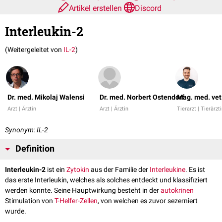
Artikel erstellen
Discord
Interleukin-2
(Weitergeleitet von
IL-2
)
Dr. med. Mikolaj Walensi
Dr. med. Norbert Ostendorf
Mag. med. vet
Arzt | Ärztin
Arzt | Ärztin
Tierarzt | Tierärzt
Synonym: IL-2
Definition
Interleukin-2
ist ein
Zytokin
aus der Familie der
Interleukine
. Es ist
das erste Interleukin, welches als solches entdeckt und klassifiziert
werden konnte. Seine Hauptwirkung besteht in der
autokrinen
Stimulation von
T-Helfer-Zellen
, von welchen es zuvor sezerniert
wurde.