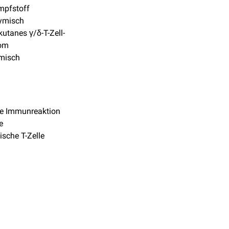
mpfstoff
hymisch
kutanes γ/δ-T-Zell-
om
ymisch
re Immunreaktion
e
ische T-Zelle