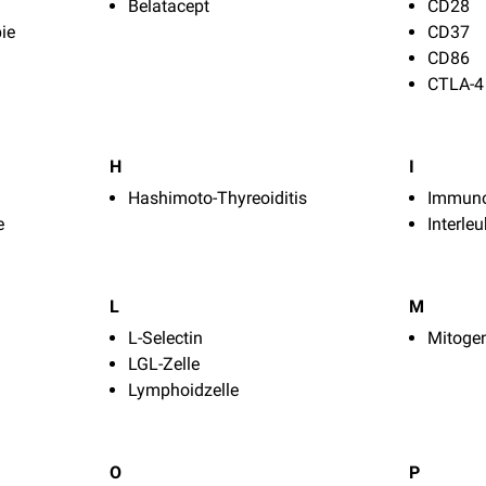
Belatacept
CD28
ie
CD37
CD86
CTLA-4
H
I
Hashimoto-Thyreoiditis
Immun
e
Interleu
L
M
L-Selectin
Mitoge
LGL-Zelle
Lymphoidzelle
O
P