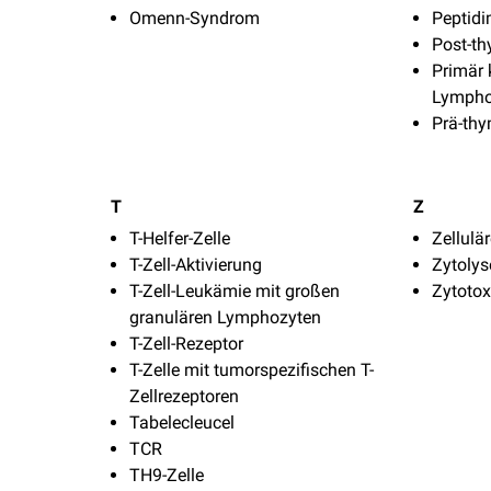
Omenn-Syndrom
Peptidi
Post-t
Primär 
Lymph
Prä-th
T
Z
T-Helfer-Zelle
Zellulä
T-Zell-Aktivierung
Zytolys
T-Zell-Leukämie mit großen
Zytotox
granulären Lymphozyten
T-Zell-Rezeptor
T-Zelle mit tumorspezifischen T-
Zellrezeptoren
Tabelecleucel
TCR
TH9-Zelle