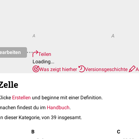
A
A
earbeiten
Teilen
Loading...
Was zeigt hierher
Versionsgeschichte
A
Zelle
Klicke
Erstellen
und beginne mit einer Definition.
machen findest du im
Handbuch
.
in dieser Kategorie, von 39 insgesamt.
B
C